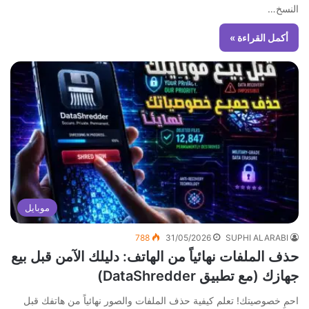
النسخ…
أكمل القراءة »
موبايل
788
31/05/2026
SUPHI ALARABI
حذف الملفات نهائياً من الهاتف: دليلك الآمن قبل بيع
جهازك (مع تطبيق DataShredder)
احمِ خصوصيتك! تعلم كيفية حذف الملفات والصور نهائياً من هاتفك قبل