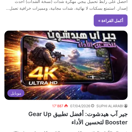
احصل على رابط تحميل ببجي مهكرة شدات (نسخة الشدات) أحدث
إصدار. استمتع بسكنات لا نهائية، شدات مجانية، ومميزات خرافية تعمل…
أكمل القراءة »
موبايل
17٬887
07/04/2026
SUPHI ALARABI
جير آب هيدشوت: أفضل تطبيق Gear Up
Booster لتحسين الأداء