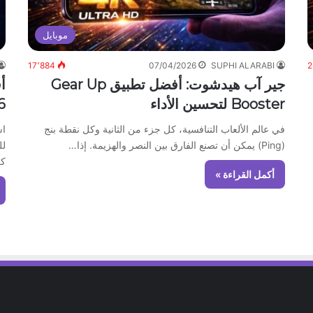
موبايل
17٬884
07/04/2026
SUPHI ALARABI
2
جير آب هيدشوت: أفضل تطبيق Gear Up
أ
Booster لتحسين الأداء
2026
في عالم الألعاب التنافسية، كل جزء من الثانية وكل نقطة بنج
(Ping) يمكن أن تصنع الفارق بين النصر والهزيمة. إذا…
لل
كر
أكمل القراءة »