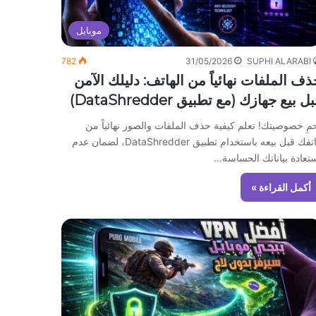
موبايل
782
31/05/2026
SUPHI ALARABI
ذف الملفات نهائياً من الهاتف: دليلك الآمن
ل بيع جهازك (مع تطبيق DataShredder)
مِ خصوصيتك! تعلم كيفية حذف الملفات والصور نهائياً من
هاتفك قبل بيعه باستخدام تطبيق DataShredder، لضمان عدم
تعادة بياناتك الحساسة…
أكمل القراءة »