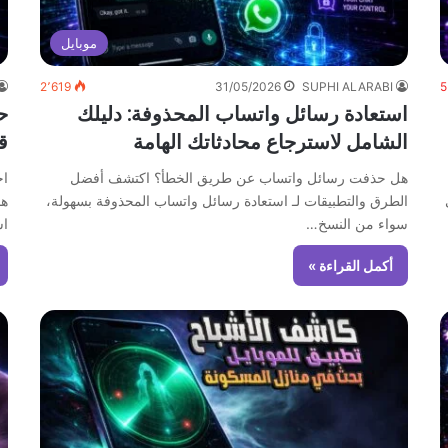
موبايل
2٬619
31/05/2026
SUPHI ALARABI
5
استعادة رسائل واتساب المحذوفة: دليلك
ح
الشامل لاسترجاع محادثاتك الهامة
قب
هل حذفت رسائل واتساب عن طريق الخطأ؟ اكتشف أفضل
اح
الطرق والتطبيقات لـ استعادة رسائل واتساب المحذوفة بسهولة،
سواء من النسخ…
اس
أكمل القراءة »