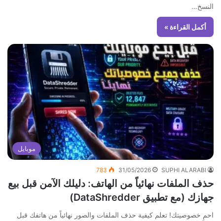
النسخ…
أكمل القراءة »
موبايل
783
31/05/2026
SUPHI ALARABI
حذف الملفات نهائياً من الهاتف: دليلك الآمن قبل بيع
جهازك (مع تطبيق DataShredder)
احمِ خصوصيتك! تعلم كيفية حذف الملفات والصور نهائياً من هاتفك قبل