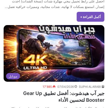
احصل على رابط تحميل ببجي مهكرة شدات (نسخة الشدات) أحدث
إصدار. استمتع بسكنات لا نهائية، شدات مجانية، ومميزات خرافية تعمل…
أكمل القراءة »
موبايل
17٬885
07/04/2026
SUPHI ALARABI
جير آب هيدشوت: أفضل تطبيق Gear Up
Booster لتحسين الأداء