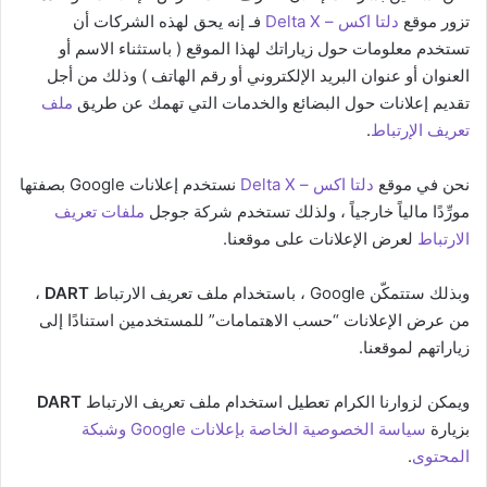
تزور موقع
دلتا اكس – Delta X
فـ إنه يحق لهذه الشركات أن
تستخدم معلومات حول زياراتك لهذا الموقع ( باستثناء الاسم أو
العنوان أو عنوان البريد الإلكتروني أو رقم الهاتف ) وذلك من أجل
تقديم إعلانات حول البضائع والخدمات التي تهمك عن طريق
ملف
تعريف الإرتباط
.
نحن في موقع
دلتا اكس – Delta X
نستخدم إعلانات Google بصفتها
مورِّدًا مالياً خارجياً ، ولذلك تستخدم شركة جوجل
ملفات تعريف
الارتباط
لعرض الإعلانات على موقعنا.
وبذلك ستتمكّن Google ، باستخدام ملف تعريف الارتباط
DART
،
من عرض الإعلانات “حسب الاهتمامات” للمستخدمين استنادًا إلى
زياراتهم لموقعنا.
ويمكن لزوارنا الكرام تعطيل استخدام ملف تعريف الارتباط
DART
بزيارة
سياسة الخصوصية الخاصة بإعلانات Google وشبكة
المحتوى
.