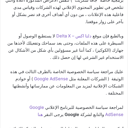
برمجية خاصة “جافا سكربت” ) لنفس الأغراض المذكورة أعلاه والتي
تتلخص في تطوير المحتوى الإعلاني لهذه الشركات وقياس مدى
فاعلية هذه الإعلانات ، من دون أي أهداف أخرى قد تضر بشكل أو
بآخر على زوار موقعنا.
وبالطبع فإن موقع
دلتا اكس – Delta X
لا يستطيع الوصول أو
السيطرة على هذه الملفات، وحتى بعد سماحك وتفعيلك لأخذها من
جهازك (الكوكيز) ، كما أننا غير مسؤولين بأي شكل من الأشكال عن
الاستخدام غير الشرعي لها إن حصل ذلك .
عليك مراجعة سياسة الخصوصية الخاصة بالطرف الثالث في هذه
الوثيقة ( الشركات المعلنة مثل
Google AdSense
) أو خوادم
الشبكات الإعلانية لمزيد من المعلومات عن ممارساتها وأنشطتها
المختلفة .
لمراجعة سياسة الخصوصية للبرنامج الإعلاني
Google
AdSense
والتابع لشركة
Google
يرجى النقر
هنا