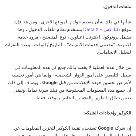
ملفات الدخول:
شأنها في ذلك شأن معظم خوادم المواقع الأخرى ، ومن هنا فإن
موقع
دلتا اكس – Delta X
يستخدم نظام ملفات الدخول ، وهذا
يشمل بروتوكول الانترنت (عناوين ، نوع المتصفح ، مزود خدمة
الانترنت “مقدمي خدمات الانترنت” ، التاريخ / الوقت ، وعدد النقرات
لتحليل الاتجاهات).
من خلال هذه العملية لا يقصد بذلك جمع كل هذه المعلومات في
سبيل التلصص على أمور الزوار الشخصية ، وإنما هي أمور تحليلية
لأغراض تحسين جودة الإعلانات من قبل
Google
، ويضاف إلى ذلك
أن جميع هذه المعلومات المحفوظة من قبلنا سرية تماما، وتبقى
ضمن نطاق التطوير والتحسين الخاص بموقعنا فقط.
الكوكيز وإعدادات الشبكة:
إن شركة
Google
تستخدم تقنية الكوكيز لتخزين المعلومات عن
إهتمامات الزوار، إلى جانب سجل خاص للمستخدم تسجل فيه