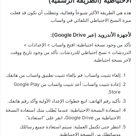
الاحتياطية (الطريقة الرسمية)
هذه هي الطريقة الأكثر شيوعاً وفعالية، وتتطلب أن تكون قد فعلت
ميزة النسخ الاحتياطي التلقائي في واتساب.
لأجهزة الأندرويد (عبر Google Drive):
تأكد من وجود نسخة احتياطية: افتح واتساب > الإعدادات >
الدردشات > نسخ احتياطي للدردشات. تأكد من وجود تاريخ ووقت
لآخر نسخة احتياطية.
إلغاء تثبيت واتساب: قم بإلغاء تثبيت تطبيق واتساب من هاتفك.
إعادة تثبيت واتساب: أعد تثبيت واتساب من Google Play
Store.
تأكيد رقم الهاتف: اتبع خطوات الإعداد الأولية وأكد رقم هاتفك.
استعادة النسخة الاحتياطية: عندما يُطلب منك استعادة النسخة
الاحتياطية من Google Drive، انقر على “استعادة”.
انتظر حتى تكتمل العملية: سيتم استعادة جميع رسائلك
ووسائطك من النسخة الاحتياطية.