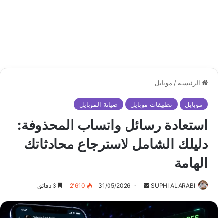
الرئيسية
/
موبايل
موبايل
تطبيقات موبايل
صيانة الموبايل
استعادة رسائل واتساب المحذوفة:
دليلك الشامل لاسترجاع محادثاتك
الهامة
أرسل
SUPHI ALARABI
31/05/2026
2٬610
3 دقائق
بريدا
إلكترونيا