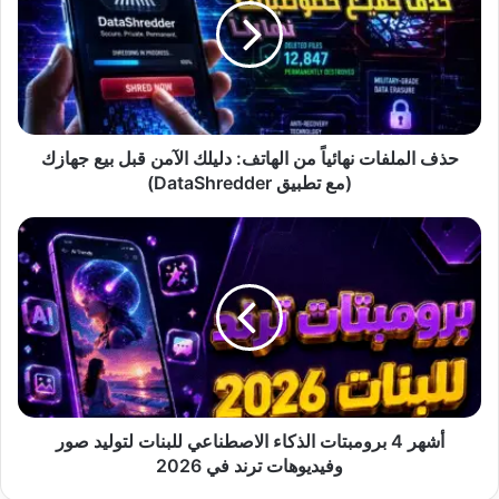
من
الهاتف:
دليلك
الآمن
قبل
بيع
جهازك
حذف الملفات نهائياً من الهاتف: دليلك الآمن قبل بيع جهازك
(مع
(مع تطبيق DataShredder)
تطبيق
DataShredder)
أشهر
4
برومبتات
الذكاء
الاصطناعي
للبنات
لتوليد
صور
وفيديوهات
ترند
أشهر 4 برومبتات الذكاء الاصطناعي للبنات لتوليد صور
في
وفيديوهات ترند في 2026
2026