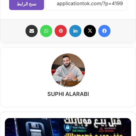
نسخ الرابط
فيسبوك
‫X
لينكدإن
بينتيريست
واتساب
مشاركة عبر البريد
SUPHI ALARABI
حذف
الملفات
نهائياً