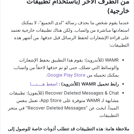
من الطرف الآخر (باستخدام تطبيقات
خارجية)
عندما يقوم شخص ما بحذف رسالة “لدى الجميع”، لا يمكنك
استعادتها مباشرة من واتساب. ولكن هناك تطبيقات خارجية تعتمد
على قراءة الإشعارات لحفظ الرسائل قبل حذفها. من أشهر هذه
التطبيقات:
WAMR (للأندرويد): يقوم هذا التطبيق بحفظ الإشعارات
والوسائط التي تصلك، حتى لو تم حذفها لاحقاً من واتساب.
يمكنك تحميله من
Store
y
Google Pla
.
رابط تحميل WAMR (للأندرويد) :
اضغط هــــنــــا
Recover Deleted Messages & Chat (للآيفون): تطبيقات
مشابهة لـ WAMR متوفرة على App Store، تعمل بنفس
المبدأ. ابحث عن “Recover Deleted Messages” في متجر
التطبيقات.
ملاحظة هامة: هذه التطبيقات قد تتطلب أذونات خاصة للوصول إلى