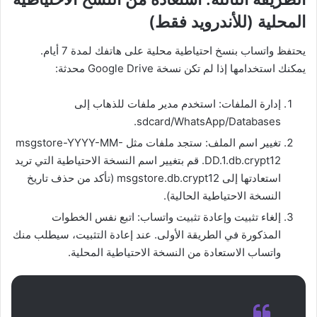
المحلية (للأندرويد فقط)
يحتفظ واتساب بنسخ احتياطية محلية على هاتفك لمدة 7 أيام.
يمكنك استخدامها إذا لم تكن نسخة Google Drive محدثة:
إدارة الملفات: استخدم مدير ملفات للذهاب إلى
sdcard/WhatsApp/Databases.
تغيير اسم الملف: ستجد ملفات مثل msgstore-YYYY-MM-
DD.1.db.crypt12. قم بتغيير اسم النسخة الاحتياطية التي تريد
استعادتها إلى msgstore.db.crypt12 (تأكد من حذف تاريخ
النسخة الاحتياطية الحالية).
إلغاء تثبيت وإعادة تثبيت واتساب: اتبع نفس الخطوات
المذكورة في الطريقة الأولى. عند إعادة التثبيت، سيطلب منك
واتساب الاستعادة من النسخة الاحتياطية المحلية.