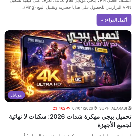
اكتشف أفضل VPN ببجي موبايل لعام 2026. تعرف على كيفية تشغيل
VPN البرازيلي للحصول على هدايا حصرية وتقليل البنج (Ping)…
أكمل القراءة »
موبايل
23٬462
07/04/2026
SUPHI ALARABI
تحميل ببجي مهكرة شدات 2026: سكنات لا نهائية
لجميع الأجهزة
احصل على رابط تحميل ببجي مهكرة شدات (نسخة الشدات) أحدث