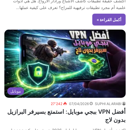
اكتشف حقيقة تطبيقات كاشف الأشباح ورادار الأرواح. هل هي أدوات
علمية أم مجرد تطبيقات ترفيهية للمزاح؟ تعرف على كيفية عملها…
أكمل القراءة »
موبايل
27٬242
07/04/2026
SUPHI ALARABI
أفضل VPN ببجي موبايل: استمتع بسيرفر البرازيل
بدون لاج