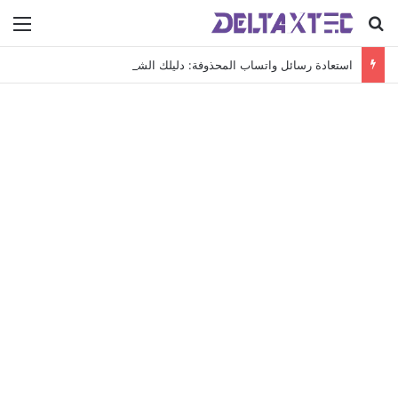
بحث عن
الق
استعادة رسائل واتساب المحذوفة: دليلك الشامل لاسترجاع محادثاتك الهامة