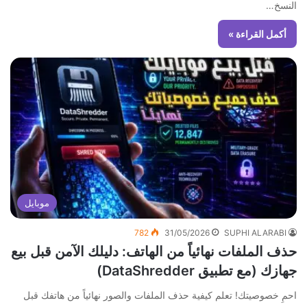
النسخ…
أكمل القراءة »
موبايل
782
31/05/2026
SUPHI ALARABI
حذف الملفات نهائياً من الهاتف: دليلك الآمن قبل بيع
جهازك (مع تطبيق DataShredder)
احمِ خصوصيتك! تعلم كيفية حذف الملفات والصور نهائياً من هاتفك قبل