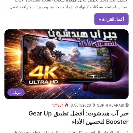
إصدار. استمتع بسكنات لا نهائية، شدات مجانية، ومميزات خرافية تعمل…
أكمل القراءة »
موبايل
17٬884
07/04/2026
SUPHI ALARABI
جير آب هيدشوت: أفضل تطبيق Gear Up
Booster لتحسين الأداء
في عالم الألعاب التنافسية، كل جزء من الثانية وكل نقطة بنج (Ping)