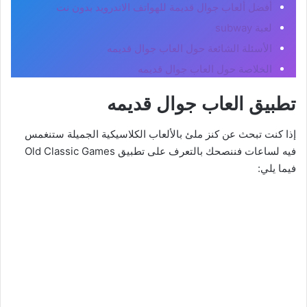
أفضل ألعاب جوال قديمة للهواتف الاندرويد بدون نت
لعبة subway
الأسئلة الشائعة حول العاب جوال قديمه
الخلاصة حول العاب جوال قديمه
تطبيق العاب جوال قديمه
إذا كنت تبحث عن كنز ملئ بالألعاب الكلاسيكية الجميلة ستنغمس
فيه لساعات فننصحك بالتعرف على تطبيق Old Classic Games
فيما يلي: