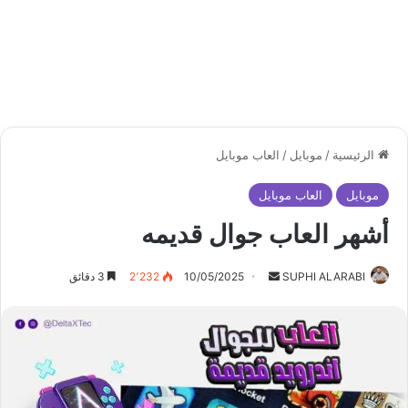
الرئيسية
/
موبايل
/
العاب موبايل
موبايل
العاب موبايل
أشهر العاب جوال قديمه
أرسل
SUPHI ALARABI
10/05/2025
2٬232
3 دقائق
بريدا
إلكترونيا