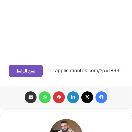
نسخ الرابط
فيسبوك
‫X
لينكدإن
بينتيريست
واتساب
مشاركة عبر البريد