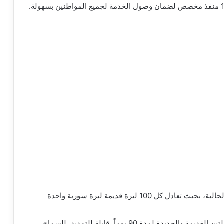
سيتم حذف صفرين من العملة الحالية، بحيث تعادل كل 100 ليرة قديمة ليرة سورية واحدة
ستكون هناك فترة تعايش بين العملتين القديمة والجديدة لمدة 90 يوماً، قابلة للتمديد، للسماح