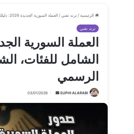
الرئيسية
/
ترند تقني
/
العملة السورية الجديدة 2026: دليلك الشامل للفئات، الشكل، وموعد الاستبدال الرسمي
ترند تقني
الشامل للفئات، الش
الرسمي
أرسل
03/01/2026
SUPHI ALARABI
بريدا
إلكترونيا