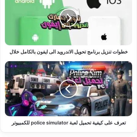
برنامج
تحويل
الاندرويد
الى
ايفون
بالكامل
خلال
خطوات تنزيل برنامج تحويل الاندرويد الى ايفون بالكامل خلال
تعرف
على
كيفية
تحميل
لعبة
police
simulator
للكمبيوتر
تعرف على كيفية تحميل لعبة police simulator للكمبيوتر