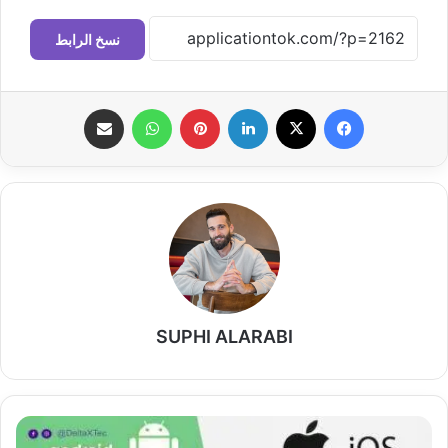
نسخ الرابط
فيسبوك
‫X
لينكدإن
بينتيريست
واتساب
مشاركة عبر البريد
SUPHI ALARABI
خطوات
تنزيل