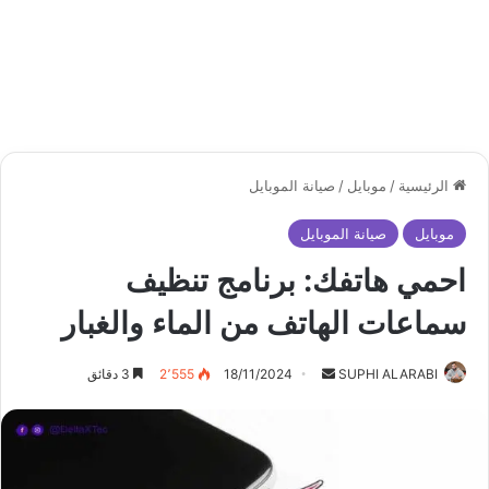
الرئيسية
/
موبايل
/
صيانة الموبايل
موبايل
صيانة الموبايل
احمي هاتفك: برنامج تنظيف
سماعات الهاتف من الماء والغبار
أرسل
SUPHI ALARABI
18/11/2024
2٬555
3 دقائق
بريدا
إلكترونيا