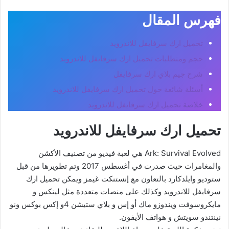
فهرس المقال
تحميل ارك سرفايفل للاندرويد
حجم ومتطلبات تحميل ارك سرفايفل للاندرويد
شرح جيم بلاي ارك سرفايفل
أسئلة شائعة حول تحميل ارك سرفايفل للاندرويد
خلاصة تحميل ارك سرفايفل للاندرويد
تحميل ارك سرفايفل للاندرويد
Ark: Survival Evolved هي لعبة فيديو من تصنيف الأكشن
والمغامرات حيث صدرت في أغسطس 2017 وتم تطويرها من قبل
ستوديو وايلدكارد بالتعاون مع إنستنكت غيمز ويمكن تحميل ارك
سرفايفل للاندرويد وكذلك على منصات متعددة مثل لينكس و
مايكروسوفت ويندوزو ماك أو إس و بلاي ستيشن 4و إكس بوكس ونو
نينتندو سويتش و هواتف الأيفون.