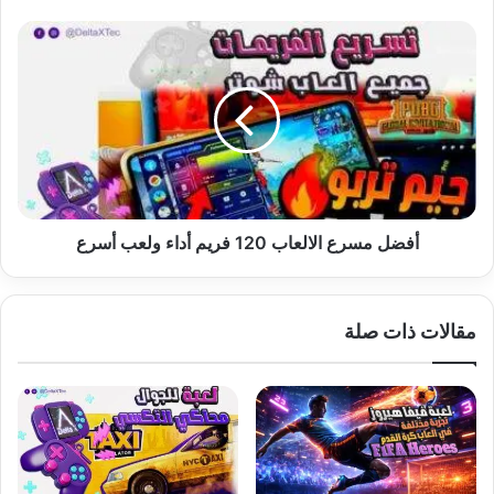
أفضل
مسرع
الالعاب
120
فريم
أداء
ولعب
أسرع
أفضل مسرع الالعاب 120 فريم أداء ولعب أسرع
مقالات ذات صلة