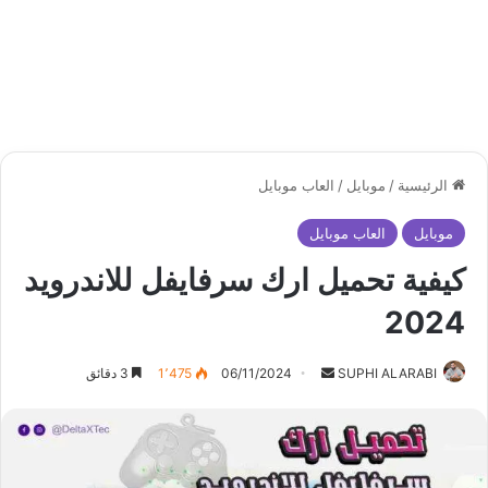
الرئيسية
/
موبايل
/
العاب موبايل
موبايل
العاب موبايل
كيفية تحميل ارك سرفايفل للاندرويد
2024
أرسل
SUPHI ALARABI
06/11/2024
1٬475
3 دقائق
بريدا
إلكترونيا