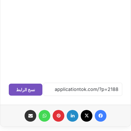
نسخ الرابط
فيسبوك
‫X
لينكدإن
بينتيريست
واتساب
مشاركة عبر البريد