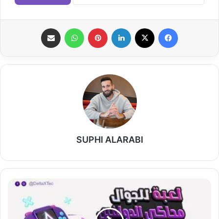
فيسبوك
‫X
لينكدإن
بينتيريست
واتساب
مشاركة عبر البريد
SUPHI ALARABI
تحميل
العاب
محاكي
الدولفين