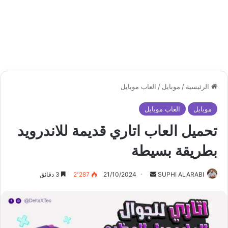
الرئيسية
/
موبايل
/
العاب موبايل
موبايل
العاب موبايل
تحميل العاب اتاري قديمة للاندرويد
بطريقة بسيطة
أرسل
SUPHI ALARABI
21/10/2024
2٬287
3 دقائق
بريدا
إلكترونيا