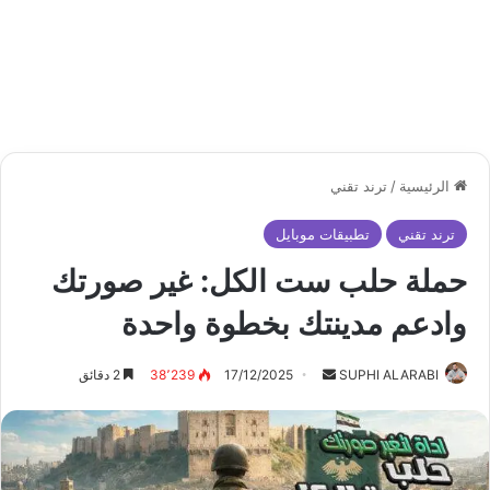
الرئيسية
/
ترند تقني
ترند تقني
تطبيقات موبايل
حملة حلب ست الكل: غير صورتك
وادعم مدينتك بخطوة واحدة
أرسل
SUPHI ALARABI
17/12/2025
38٬239
2 دقائق
بريدا
إلكترونيا