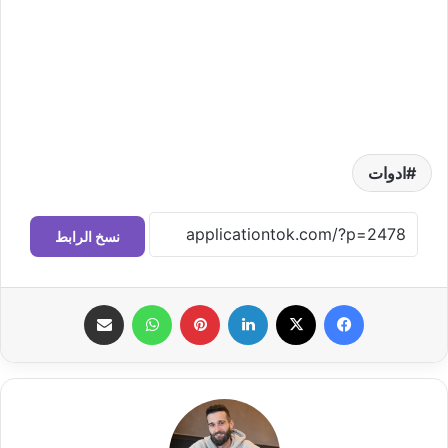
ادوات
نسخ الرابط
فيسبوك
‫X
لينكدإن
بينتيريست
واتساب
مشاركة عبر البريد