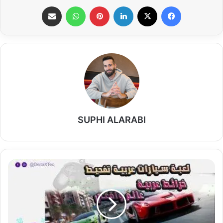
فيسبوك
‫X
لينكدإن
بينتيريست
واتساب
مشاركة عبر البريد
SUPHI ALARABI
تحميل
أفضل
لعبة
سيارات
عربية
2025: