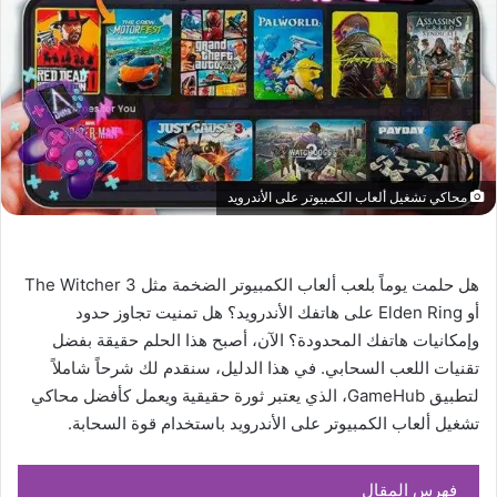
محاكي تشغيل ألعاب الكمبيوتر على الأندرويد
هل حلمت يوماً بلعب ألعاب الكمبيوتر الضخمة مثل The Witcher 3
أو Elden Ring على هاتفك الأندرويد؟ هل تمنيت تجاوز حدود
وإمكانيات هاتفك المحدودة؟ الآن، أصبح هذا الحلم حقيقة بفضل
تقنيات اللعب السحابي. في هذا الدليل، سنقدم لك شرحاً شاملاً
لتطبيق GameHub، الذي يعتبر ثورة حقيقية ويعمل كأفضل محاكي
تشغيل ألعاب الكمبيوتر على الأندرويد باستخدام قوة السحابة.
فهرس المقال