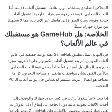
المحاكي التقليدي يستخدم موارد هاتفك لتشغيل ألعاب قديمة. أما
اللعب السحابي، فيستخدم قوة سيرفرات خارجية لتشغيل ألعاب
حديثة وقوية، ويبث الصورة إلى هاتفك عبر الإنترنت، مما لا يستهلك
من موارد جهازك شيئاً.
الخلاصة: هل GameHub هو مستقبلك
في عالم الألعاب؟
في النهاية، يمثل تطبيق GameHub نقلة نوعية حقيقية في عالم
ألعاب الموبايل. لم يعد تشغيل ألعاب الكمبيوتر على الأندرويد مجرد
حلم بعيد المنال، بل أصبح واقعاً متاحاً بفضل قوة اللعب السحابي.
بدلاً من القلق بشأن مواصفات هاتفك أو مساحة التخزين، كل ما
تحتاجه هو اتصال إنترنت مستقر للانغماس في عوالم ألعاب الـ PC
الضخمة.
إذا كنت لاعباً شغوفاً ترغب في كسر حدود جهازك والوصول إلى
أحدث الألعاب بجودة عالية دون الحاجة إلى إنفاق آلاف الدولارات
على جهاز كمبيوتر مخصص للألعاب، فإن GameHub يقدم لك حلاً