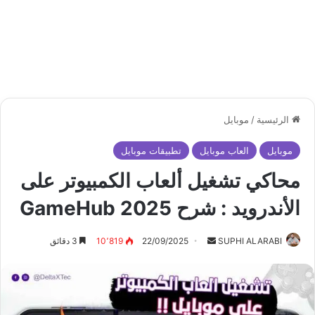
الرئيسية
/
موبايل
موبايل
العاب موبايل
تطبيقات موبايل
محاكي تشغيل ألعاب الكمبيوتر على
الأندرويد : شرح GameHub 2025
أرسل
SUPHI ALARABI
22/09/2025
10٬819
3 دقائق
بريدا
إلكترونيا