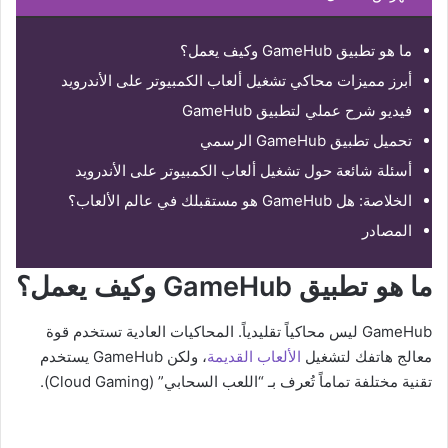
ما هو تطبيق GameHub وكيف يعمل؟
أبرز مميزات محاكي تشغيل ألعاب الكمبيوتر على الأندرويد
فيديو شرح عملي لتطبيق GameHub
تحميل تطبيق GameHub الرسمي
أسئلة شائعة حول تشغيل ألعاب الكمبيوتر على الأندرويد
الخلاصة: هل GameHub هو مستقبلك في عالم الألعاب؟
المصادر
ما هو تطبيق GameHub وكيف يعمل؟
GameHub ليس محاكياً تقليدياً. المحاكيات العادية تستخدم قوة
معالج هاتفك لتشغيل
الألعاب القديمة
، ولكن GameHub يستخدم
تقنية مختلفة تماماً تُعرف بـ “اللعب السحابي” (Cloud Gaming).