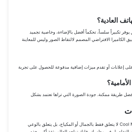
اتف العادية؟
ر تكبيراً سلساً، تحكماً أفضل بالإضاءة، وخاصية تجميد
ق الكاميرا الافتراضي المصمم لالتقاط الصور وليس للمعاينة
على إعلانات أو تقدم ميزات إضافية مدفوعة للحصول على تجربة
لأمامية؟
بأفضل طريقة ممكنة. جودة الصورة التي تراها تعتمد بشكل
ات
في النهاية، إن استخدام تطبيق مرآة مكبرة مثل Cool Mirror لا يتعلق فقط بالجمال أو المكياج، بل يتعلق بالوعي
 التفاصيل في مظهرك، فإنك تواجه العالم بثقة أكبر. هذه