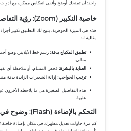
واحد: أن تمنحك أوضح وأنقى انعكاس ممكن، مع أدوات لا ت
خاصية التكبير (Zoom): رؤية التفاصيل الدقيقة
مثالية لـ:
تطبيق المكياج بدقة:
رسم خط الآيلاينر، وضع أحمر
مثالي.
العناية بالبشرة:
فحص المسام، أو ملاحظة أي تغي
ترتيب الحواجب:
إزالة الشعيرات الزائدة بدقة متنا
هذه التفاصيل الصغيرة هي ما يلاحظه الآخرون عن
عليها.
التحكم بالإضاءة (Flash): وضوح في كل الظروف
كم مرة حاولت تعديل مظهرك في مكان بإضاءة خافتة؟ يح
(أو إضاءة الشاشة) لتوفير ضوء ساطع ومباشر، مما يض