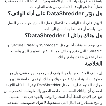
باستخدام خوارزميات المسح الآمنة، يصبح استعادة الملفات مستحيلاً
عملياً. هذا هو الهدف الأساسي من هذه التطبيقات.
هل يؤثر DataShredder على أداء الهاتف؟
لا يؤثر على أداء الهاتف بعد اكتمال عملية المسح. هو مصمم للعمل
مرة واحدة أو عند الحاجة لمسح البيانات.
هل هناك بدائل لـ DataShredder؟
نعم، توجد تطبيقات أخرى مثل “iShredder” و “Secure Erase” و
“ShredIt” التي تقدم وظائف مماثلة. اختر التطبيق الذي يناسب
نظام تشغيل هاتفك واحتياجاتك.
الخلاصة
إن حذف الملفات نهائياً من الهاتف ليس مجرد إجراء تقني، بل هو
خطوة أساسية لحماية خصوصيتك وأمانك الرقمي، خاصة عند بيع
جهازك القديم. تطبيقات مثل DataShredder توفر لك الأداة اللازمة
لضمان أن بياناتك الحساسة، خاصة الصور والمعلومات الشخصية، لن
تقع في الأيدي الخطأ أبداً. استثمر الوقت والجهد في هذه العملية،
وامنح نفسك راحة البال التي تستحقها. لا تترك خصوصيتك للصدفة،