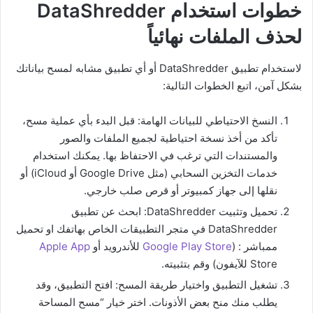
خطوات استخدام DataShredder
لحذف الملفات نهائياً
لاستخدام تطبيق DataShredder أو أي تطبيق مشابه لمسح بياناتك
بشكل آمن، اتبع الخطوات التالية:
النسخ الاحتياطي للبيانات الهامة: قبل البدء بأي عملية مسح،
تأكد من أخذ نسخة احتياطية لجميع الملفات والصور
والمستندات التي ترغب في الاحتفاظ بها. يمكنك استخدام
خدمات التخزين السحابي (مثل Google Drive أو iCloud) أو
نقلها إلى جهاز كمبيوتر أو قرص صلب خارجي.
تحميل وتثبيت DataShredder: ابحث عن تطبيق
DataShredder في متجر التطبيقات الخاص بهاتفك او تحميل
ممباشر : (
Google Play Store
للأندرويد أو
Apple App
Store للآيفون) وقم بتثبيته.
تشغيل التطبيق واختيار طريقة المسح: افتح التطبيق، وقد
يطلب منك منح بعض الأذونات. اختر خيار “مسح المساحة