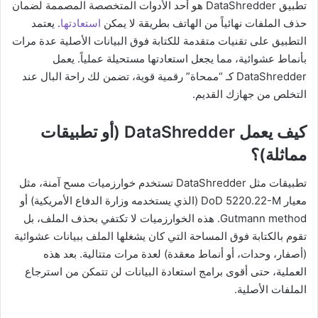
تطبيق DataShredder هو أحد الأدوات المتخصصة المصممة لضمان
حذف الملفات نهائياً من الهاتف بطريقة لا يمكن
استعادتها
. يعتمد
التطبيق على تقنيات متقدمة للكتابة فوق البيانات الأصلية عدة مرات
بأنماط عشوائية، مما يجعل استعادتها مستحيلة عملياً. يعمل
DataShredder كـ “ممحاة” رقمية قوية، تضمن لك راحة البال عند
التخلص من جهازك القديم.
كيف يعمل DataShredder (أو تطبيقات
مماثلة)؟
تطبيقات مثل DataShredder تستخدم خوارزميات مسح آمنة، مثل
معيار DoD 5220.22-M (الذي يستخدمه وزارة الدفاع الأمريكية) أو
Gutmann method. هذه الخوارزميات لا تكتفي بحذف الملف، بل
تقوم بالكتابة فوق المساحة التي كان يشغلها الملف ببيانات عشوائية
(أصفار، وحدات، أو أنماط معقدة) لعدة مرات متتالية. بعد هذه
العملية، حتى أقوى برامج استعادة البيانات لن تتمكن من استرجاع
الملفات الأصلية.