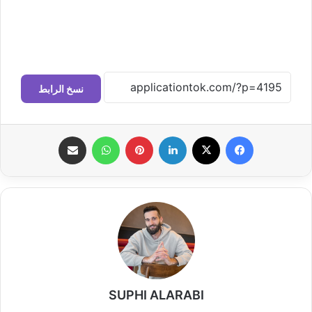
نسخ الرابط
فيسبوك
‫X
لينكدإن
بينتيريست
واتساب
مشاركة عبر البريد
SUPHI ALARABI