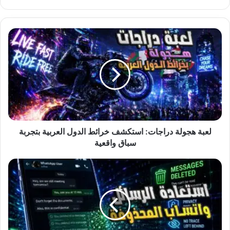
لعبة
هجولة
دراجات:
استكشف
خرائط
الدول
العربية
بتجربة
سباق
واقعية
لعبة هجولة دراجات: استكشف خرائط الدول العربية بتجربة
سباق واقعية
استعادة
رسائل
واتساب
المحذوفة:
دليلك
الشامل
لاسترجاع