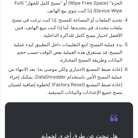
الحرة” (Wipe Free Space) أو “مسح كامل للجهاز” (Full
Device Wipe) إذا كنت تنوي بيع الهاتف.
تحديد الملفات أو المساحة للمسح: إذا كنت ترغب في مسح
ملفات محددة، قم بتحديدها. أما إذا كنت تبيع الهاتف، فمن
الأفضل اختيار مسح كامل للذاكرة الداخلية.
بدء عملية المسح: اتبع التعليمات داخل التطبيق لبدء عملية
المسح. قد تستغرق هذه العملية بعض الوقت حسب حجم
البيانات وطريقة المسح المختارة.
إعادة ضبط المصنع (اختياري ولكن موصى به): بعد الانتهاء من
عملية المسح الآمن باستخدام DataShredder، يمكنك إجراء
إعادة ضبط المصنع (Factory Reset) كخطوة إضافية لضمان
مسح جميع الإعدادات والبيانات المتبقية.
هل تبحث عن طرق أخرى لحماية