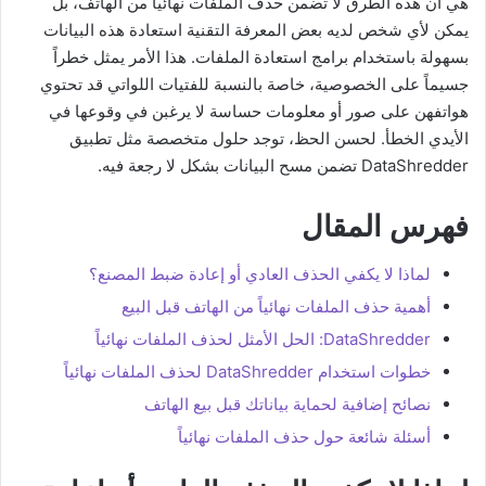
هي أن هذه الطرق لا تضمن حذف الملفات نهائياً من الهاتف، بل
يمكن لأي شخص لديه بعض المعرفة التقنية استعادة هذه البيانات
بسهولة باستخدام برامج استعادة الملفات. هذا الأمر يمثل خطراً
جسيماً على الخصوصية، خاصة بالنسبة للفتيات اللواتي قد تحتوي
هواتفهن على صور أو معلومات حساسة لا يرغبن في وقوعها في
الأيدي الخطأ. لحسن الحظ، توجد حلول متخصصة مثل تطبيق
DataShredder تضمن مسح البيانات بشكل لا رجعة فيه.
فهرس المقال
لماذا لا يكفي الحذف العادي أو إعادة ضبط المصنع؟
أهمية حذف الملفات نهائياً من الهاتف قبل البيع
DataShredder: الحل الأمثل لحذف الملفات نهائياً
خطوات استخدام DataShredder لحذف الملفات نهائياً
نصائح إضافية لحماية بياناتك قبل بيع الهاتف
أسئلة شائعة حول حذف الملفات نهائياً