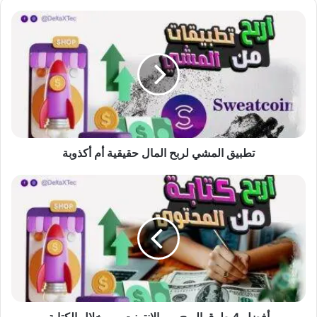
تطبيق
المشي
لربح
المال
حقيقية
أم
أكذوبة
تطبيق المشي لربح المال حقيقية أم أكذوبة
أفضل
4
طرق
الربح
من
الانترنت
من
خلال
الكتابة