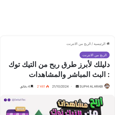
الرئيسية
/
الربح من الانترنت
الربح من الانترنت
دليلك لأبرز طرق ربح من التيك توك
: البث المباشر والمشاهدات
أرسل
SUPHI ALARABI
21/10/2024
2٬461
4 دقائق
بريدا
إلكترونيا