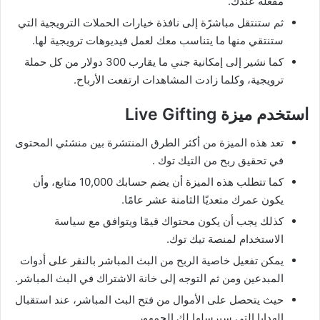
مفعلٌة عندك.
ثم ستنتقل مباشرًة إلى نافذة خيارات الحملات الترويجية التي
ستنتقي منها ما يتناسب معك لعمل فيديوهات ترويجية لها.
كما نشير إلى إمكانية جني ما يقارب 300 دولار من كل حملة
ترويجية، وكلما زادت المشاهدات ارتفعت الأرباح.
استخدم ميزة Live Gifting
تعد هذه الميزة من أكثر الطرق المنتشرة بين منشئي المحتوى
في تحقيق ربح من التيك توك .
كما تتطلب هذه الميزة أن يضم حسابك 10,000 متابع، وأن
يكون عمرك متعديًا الثامنة عشر عامًا.
كذلك يجب أن يكون محتواك قيمًا ويتوافق مع سياسة
الاستخدام لمنصة تيك توك.
يمكن تفعيل خاصية الربح من البث المباشر بالنقر على أدوات
المبدعين ومن ثم التوجه إلى خانة الاشتراك في البث المباشر.
حيث يتحصل على الأموال من فتح البث المباشر، عند استقبال
الهدايا التي سيرسلها لك الجمهور.