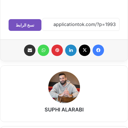
نسخ الرابط
فيسبوك
‫X
لينكدإن
بينتيريست
واتساب
مشاركة عبر البريد
SUPHI ALARABI