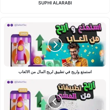
SUPHI ALARABI
استمتع
واربح
في
تطبيق
لربح
المال
من
الالعاب
استمتع واربح في تطبيق لربح المال من الالعاب
تطبيق
المشي
لربح
المال
حقيقية
أم