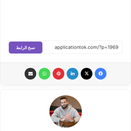
نسخ الرابط
فيسبوك
‫X
لينكدإن
بينتيريست
واتساب
مشاركة عبر البريد