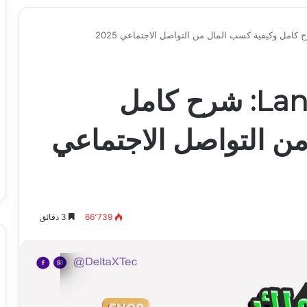
شرح تطبيق Langaroo: شرح كامل
ن التواصل الاجتماعي
66٬739
3 دقائق