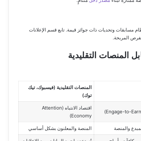
صة ممتازة لبناء
مصدر دخل
متنامٍ.
 مسابقات وتحديات ذات جوائز قيمة. تابع قسم الإعلانات
فرص المربحة.
المنصات التقليدية (فيسبوك، تيك
توك)
اقتصاد الانتباه (Attention
Economy)
مبدع والمنصة
المنصة والمعلنون بشكل أساسي
ى مكافآت وأرباح
تُستخدم لجمع البيانات وبيع الإعلانات