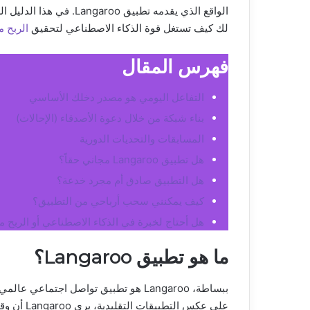
لك كيف تستغل قوة الذكاء الاصطناعي لتحقيق
الربح م
فهرس المقال
التفاعل اليومي هو مصدر دخلك الأساسي
بناء شبكة من خلال دعوة الأصدقاء (الإحالات)
المسابقات والتحديات الدورية
هل تطبيق Langaroo مجاني حقاً؟
هل التطبيق صادق أم مجرد خدعة؟
كيف يمكنني سحب أرباحي من التطبيق؟
هل أحتاج لخبرة في الذكاء الاصطناعي أو الربح م
ما هو تطبيق Langaroo؟
ببساطة، Langaroo هو تطبيق تواصل اجتما
على عكس التطبيقات التقليدية، يرى Langaroo أن وقتك وجهدك لهما قيمة، ويجب أن تكافأ عليهما.