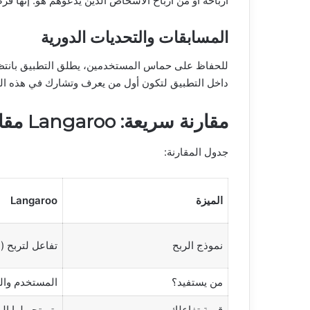
أرباحه أو من أرباح الأشخاص الذين يدعوهم هو. إنها فر
المسابقات والتحديات الدورية
للحفاظ على حماس المستخدمين، يطلق التطبيق بانتظام
داخل التطبيق لتكون أول من يعرف وتشارك في هذه ال
مقارنة سريعة: Langaroo مقابل المنصات التقليدية
جدول المقارنة:
الميزة
Langaroo
نموذج الربح
تفاعل لتربح (Engage-to-Earn)
من يستفيد؟
المستخدم وال
قيمة تفاعلك
يتم تحويلها إل