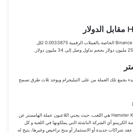
في الوقت الراهن يبلغ سعر عملة الهامستر على منصة Binance الخاصة بالعملات الرقمية 0.0033875 لكل
تر
بمشروع Hamster Kombat يمكنك البدء بجمع تلك العملة من على التيليجرام ويوجد ثلاث طرق تسمح
فإن الوسيلة الأساسية لتحقيق الأرباح في لعبة Hamster Kombat هي اللعب، حيث يجني اللاعبون عملة الهامستر عن
الكريبتو أي الشركة الناشئة التي يملكونها في اللعبة و كل
عقد شراكات جديدة أو الاستثمار أو منح تراخيص وغيرها، يتيح له