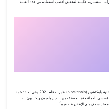
رارات استثمارية حكيمة لتحقيق أقصى استفادة من هذه العملة
عملة الهامستر هي عبارة عن عملة رقمية تعتمد على تقنية بلوكتشين (blockchain) ظهرت عام 2021 وهي لعبة تعتمد
نقر من أجل اللعب” (Tab to Earn) وعد مؤسسي العملة منح المستخدمين الذين يلعبون ويكسبون أنه
عد سوف يتم الإعلان عنه قريباً.