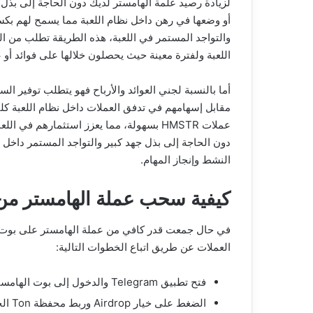
لزيادة رصيد علمة الهامستر لديك دون الحاجة إلى بذل ج
أو وضعها في رهن داخل نظام اللعبة مما يسمح لهم بكس
والتواجد المستمر في اللعبة، هذه الطريقة تطلب من ا
اللعبة ولفترة معينة حيث يحصلون خلالها على فوائد أو
أما بالنسبة لجني العوائد والأرباح فهو يتطلب توفير ا
مقابل إسهامهم في تدفق العملات داخل نظام اللعبة كلتا
عملات HMSTR بسهولة، مما يعزز استثمارهم
دون الحاجة إلى بذل جهد كبير والتواجد المستمر داخل اللع
النشط وإنجاز المهام.
كيفية سحب عملة الهامستر من
في حال جمعت قدر كافي من عملة الهامستر على بوت 
العملات عن طريق اتباع الخطوات التالية:
فتح تطبيق Telegram والدخول إلى بوت الهامستر.
الضغط على خيار Airdrop وربط محفظة Ton الخاصة بك من أجل سحب عملة الهامستر إليها.