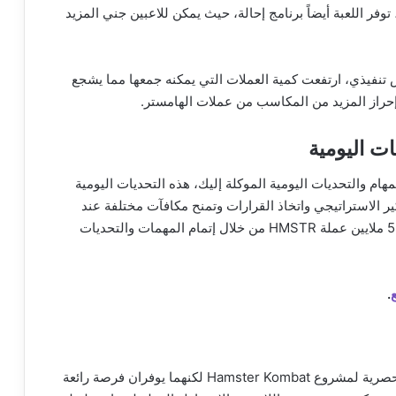
 HMSTR. إلى جانب ذلك، توفر اللعبة أيضاً برنامج إحالة، حيث يمكن للاعبين جني المزيد
 تنفيذي، ارتفعت كمية العملات التي يمكنه جمعها مما يشجع
إحراز المزيد من المكاسب من عملات الهامستر.
ات اليومية
والتحديات اليومية الموكلة إليك، هذه التحديات اليومية
ر الاستراتيجي واتخاذ القرارات وتمنح مكافآت مختلفة عند
إتمام المهام حيث يمكن للاعبين تحقيق أرباح تصل إلى 5 ملايين عملة HMSTR من خلال إتمام المهمات والتحديات
.
بالرغم من أن الرهن وجني العوائد ليسا من الميزات الحصرية لمشروع Hamster Kombat لكنهما يوفران فرصة رائعة