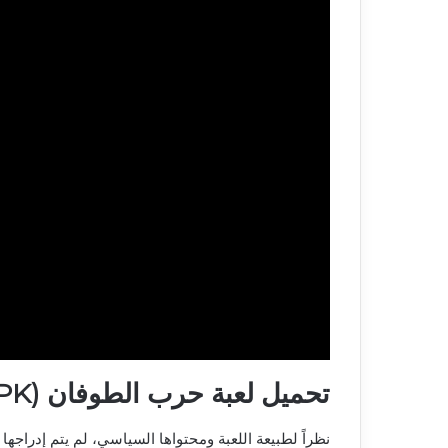
تحميل لعبة حرب الطوفان (APK للأندرويد)