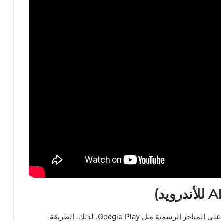
نظراً لطبيعة اللعبة ومحتواها السياسي، لم يتم إدراجها على المتاجر الرسمية مثل Google Play. لذلك، الطريقة