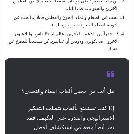
ابنِ ملجأ صغيراً: حتى لو كان بسيطاً، سيحميك من اللاعبين
الآخرين والحيوانات في الليل.
ابحث عن الطعام والماء: الجوع والعطش قاتلان. ابحث عن
التوت، اصطد الحيوانات، واجمع الماء.
كن حذراً من اللاعبين الآخرين: عالم Rust قاسٍ، واللاعبون
الآخرون قد يكونون ودودين أو عدائيين. كن مستعداً للدفاع عن
نفسك.
هل أنت من محبي ألعاب البقاء والتحدي؟
إذا كنت تستمتع بألعاب تتطلب التفكير
الاستراتيجي والقدرة على التكيف، فقد
تجد أيضاً متعة في استكشاف أفضل