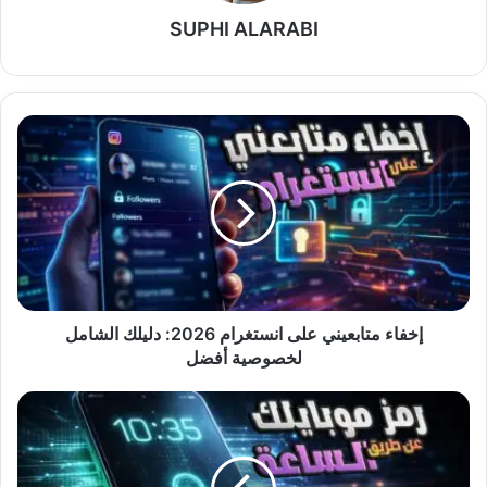
SUPHI ALARABI
إخفاء
متابعيني
على
انستغرام
2026:
دليلك
الشامل
لخصوصية
أفضل
إخفاء متابعيني على انستغرام 2026: دليلك الشامل
لخصوصية أفضل
قفل
الشاشة
بالساعة:
حماية