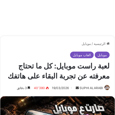
الرئيسية
/
موبايل
موبايل
العاب موبايل
لعبة راست موبايل: كل ما تحتاج
معرفته عن تجربة البقاء على هاتفك
أرسل
SUPHI ALARABI
19/03/2026
40٬380
3 دقائق
بريدا
إلكترونيا