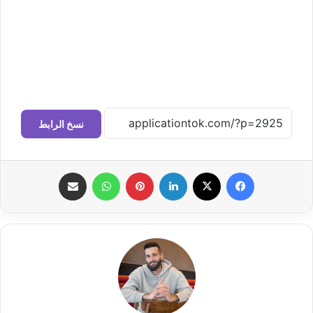
نسخ الرابط
فيسبوك
‫X
لينكدإن
بينتيريست
واتساب
مشاركة عبر البريد