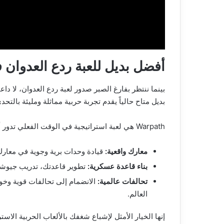
أفضل بديل للعبة ردع العدوان 
بينما ننتظر بفارغ الصبر صدور لعبة ردع العدوان، لا 
بديل متاح حالياً يقدم تجربة حربية مماثلة ومليئة بالتحدي: لعبة “
Warpath هي لعبة استراتيجية في الوقت الفعلي تدور أحداثها في حقبة
معارك واقعية:
قيادة وحدات برية وجوية في معارك 
بناء قاعدة عسكرية:
تطوير قاعدتك، تدريب جيوشك
تحالفات عالمية:
الانضمام إلى تحالفات قوية و
العالم.
إنها الخيار الأمثل لإشباع شغفك بالألعاب الحربية الاس