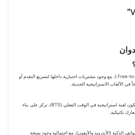
دوان
من المتوقع أن تتبع اللعبة نموذج اللعب المجاني (Free-to-Play )، مع وجود مشتريات اختيارية داخلها لتسريع التقدم أو
 في الألعاب الاستراتيجية الحديثة.
من خلال الفيديوهات والمعلومات المتاحة، يبدو أنها ستكون لعبة استراتيجية في الوقت الفعلي (RTS)، تركز على بناء
ارك تكتيكية.
ف الذكية (الأندرويد والآيفون)، مع احتمالية وجود نسخة