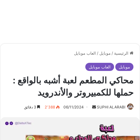
الرئيسية
/
موبايل
/
العاب موبايل
موبايل
العاب موبايل
محاكي المطعم لعبة أشبه بالواقع :
حملها للكمبيروتر والأندرويد
أرسل
SUPHI ALARABI
06/11/2024
2٬388
3 دقائق
بريدا
إلكترونيا