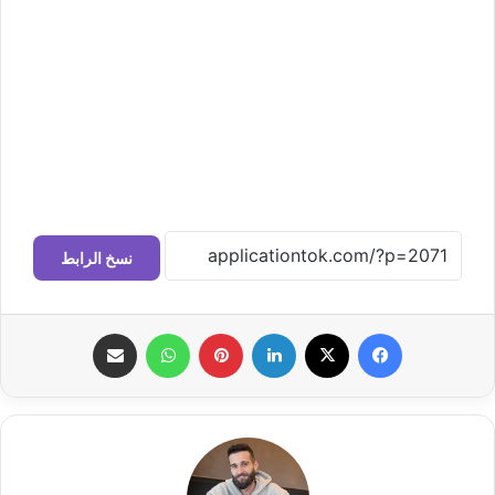
نسخ الرابط
فيسبوك
‫X
لينكدإن
بينتيريست
واتساب
مشاركة عبر البريد