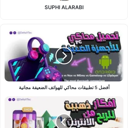
SUPHI ALARABI
أفضل
5
تطبيقات
محاكي
للهواتف
الضعيفة
مجانية
أفضل 5 تطبيقات محاكي للهواتف الضعيفة مجانية
طرق
ربح
مال
من
انترنت