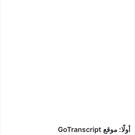
أولًا: موقع GoTranscript