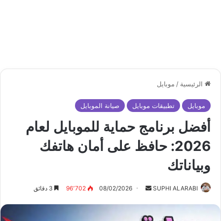
الرئيسية
/
موبايل
موبايل
تطبيقات موبايل
صيانة الموبايل
أفضل برنامج حماية للموبايل لعام
2026: حافظ على أمان هاتفك
وبياناتك
أرسل
SUPHI ALARABI
08/02/2026
96٬702
3 دقائق
بريدا
إلكترونيا