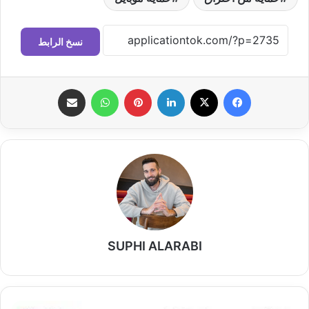
نسخ الرابط
فيسبوك
‫X
لينكدإن
بينتيريست
واتساب
مشاركة عبر البريد
SUPHI ALARABI
أهم