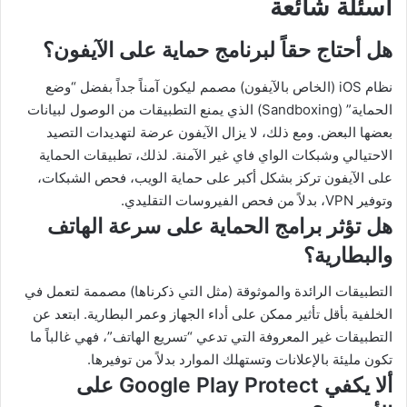
أسئلة شائعة
هل أحتاج حقاً لبرنامج حماية على الآيفون؟
نظام iOS (الخاص بالآيفون) مصمم ليكون آمناً جداً بفضل “وضع
الحماية” (Sandboxing) الذي يمنع التطبيقات من الوصول لبيانات
بعضها البعض. ومع ذلك، لا يزال الآيفون عرضة لتهديدات التصيد
الاحتيالي وشبكات الواي فاي غير الآمنة. لذلك، تطبيقات الحماية
على الآيفون تركز بشكل أكبر على حماية الويب، فحص الشبكات،
وتوفير VPN، بدلاً من فحص الفيروسات التقليدي.
هل تؤثر برامج الحماية على سرعة الهاتف
والبطارية؟
التطبيقات الرائدة والموثوقة (مثل التي ذكرناها) مصممة لتعمل في
الخلفية بأقل تأثير ممكن على أداء الجهاز وعمر البطارية. ابتعد عن
التطبيقات غير المعروفة التي تدعي “تسريع الهاتف”، فهي غالباً ما
تكون مليئة بالإعلانات وتستهلك الموارد بدلاً من توفيرها.
ألا يكفي Google Play Protect على