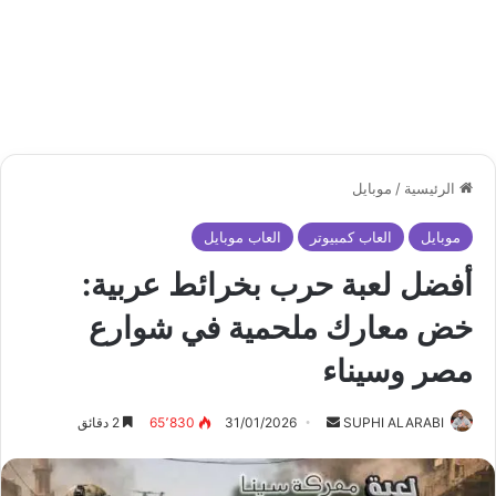
الرئيسية
/
موبايل
موبايل
العاب كمبيوتر
العاب موبايل
أفضل لعبة حرب بخرائط عربية:
خض معارك ملحمية في شوارع
مصر وسيناء
أرسل
SUPHI ALARABI
31/01/2026
65٬830
2 دقائق
بريدا
إلكترونيا