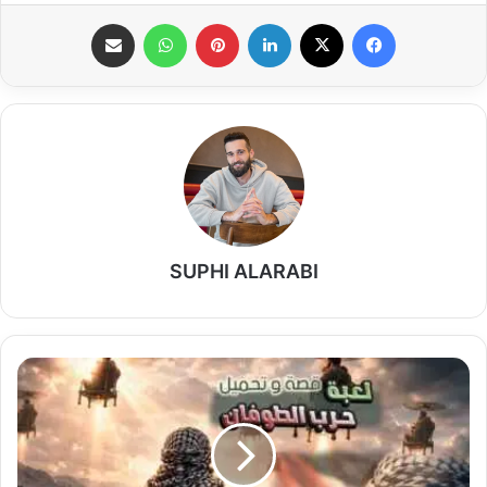
فيسبوك
‫X
لينكدإن
بينتيريست
واتساب
مشاركة عبر البريد
SUPHI ALARABI
تحميل
لعبة
حرب
الطوفان:
تجربة
تحاكي