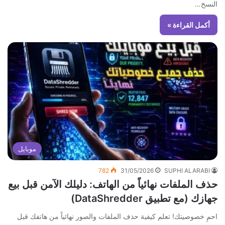
النسخ…
أكمل القراءة »
موبايل
782
31/05/2026
SUPHI ALARABI
حذف الملفات نهائياً من الهاتف: دليلك الآمن قبل بيع
جهازك (مع تطبيق DataShredder)
احمِ خصوصيتك! تعلم كيفية حذف الملفات والصور نهائياً من هاتفك قبل