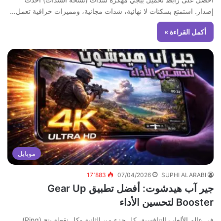
إصدار. استمتع بسكنات لا نهائية، شدات مجانية، ومميزات خرافية تعمل…
أكمل القراءة »
موبايل
17٬883
07/04/2026
SUPHI ALARABI
جير آب هيدشوت: أفضل تطبيق Gear Up
Booster لتحسين الأداء
في عالم الألعاب التنافسية، كل جزء من الثانية وكل نقطة بنج (Ping)