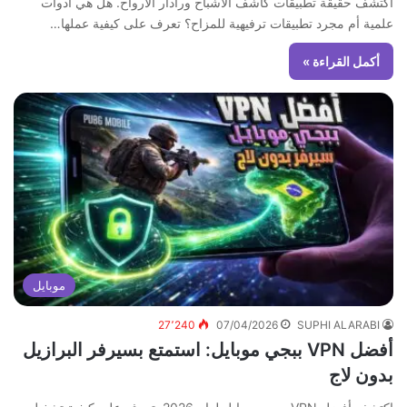
اكتشف حقيقة تطبيقات كاشف الأشباح ورادار الأرواح. هل هي أدوات
علمية أم مجرد تطبيقات ترفيهية للمزاح؟ تعرف على كيفية عملها…
أكمل القراءة »
موبايل
27٬240
07/04/2026
SUPHI ALARABI
أفضل VPN ببجي موبايل: استمتع بسيرفر البرازيل
بدون لاج