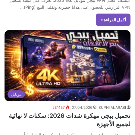
اكتشف أفضل VPN ببجي موبايل لعام 2026. تعرف على كيفية تشغيل
VPN البرازيلي للحصول على هدايا حصرية وتقليل البنج (Ping)…
أكمل القراءة »
موبايل
23٬457
07/04/2026
SUPHI ALARABI
تحميل ببجي مهكرة شدات 2026: سكنات لا نهائية
لجميع الأجهزة
احصل على رابط تحميل ببجي مهكرة شدات (نسخة الشدات) أحدث