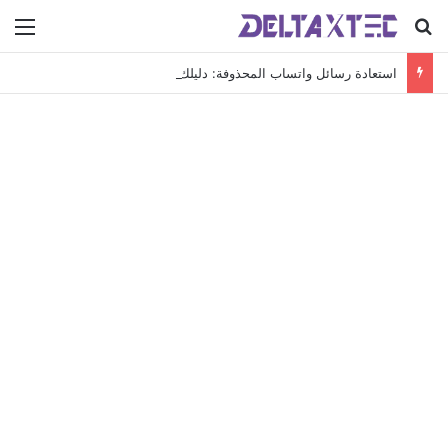
بحث عن
الق
استعادة رسائل واتساب المحذوفة: دليلك الشامل لاسترجاع محادثاتك الهامة