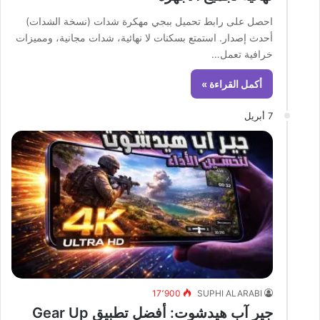
احصل على رابط تحميل ببجي مهكرة شدات (نسخة الشدات)
أحدث إصدار. استمتع بسكنات لا نهائية، شدات مجانية، ومميزات
خرافية تعمل…
أكمل القراءة »
7 أبريل
17٬900
SUPHI ALARABI
جير آب هيدشوت: أفضل تطبيق Gear Up