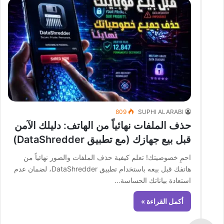
809
SUPHI ALARABI
حذف الملفات نهائياً من الهاتف: دليلك الآمن
قبل بيع جهازك (مع تطبيق DataShredder)
احمِ خصوصيتك! تعلم كيفية حذف الملفات والصور نهائياً من
هاتفك قبل بيعه باستخدام تطبيق DataShredder، لضمان عدم
استعادة بياناتك الحساسة…
أكمل القراءة »