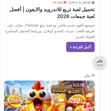
74٬305
SUPHI ALARABI
تحميل لعبة تربع للاندرويد والايفون | أفضل
لعبة جمعات 2026
استمتع بأقوى تحدي ثقافي مع لعبة تربّع (Tarbaa). تعرّف على
طريقة اللعب، ميزات التحدي أونلاين، وروابط التحميل المباشرة
للجوال لتعزيز…
أكمل القراءة »
يناير
- 2026 -
31 يناير