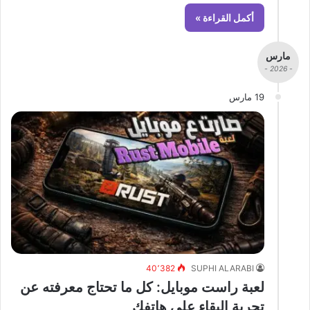
أكمل القراءة »
مارس
- 2026 -
19 مارس
40٬382
SUPHI ALARABI
لعبة راست موبايل: كل ما تحتاج معرفته عن
تجربة البقاء على هاتفك