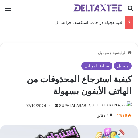
بحث عن
الق
لعبة هجولة دراجات: استكشف خرائط الدول العربية بتجربة سباق واقعية
الرئيسية
/
موبايل
موبايل
صيانة الموبايل
كيفية استرجاع المحذوفات من
الهاتف الأيفون بسهولة
أرسل
07/10/2024
SUPHI ALARABI
بريدا
1٬536
4 دقائق
إلكترونيا