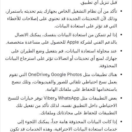
قبل تنزيل أي تطبيق.
تأكد من أن نظام التشغيل الخاص بجهازك يتم تحديثه باستمرار،
وذلك لأن التحديثات الجديدة قد تحتوي على إصلاحات للأخطاء
التي قد تؤثر على استعادة البيانات.
إذا لم تتمكن من استعادة البيانات بنفسك، يمكنك الاتصال
بالدعم الفني لشركة Apple للحصول على مساعدة متخصصة.
عند محاولة استعادة البيانات، قم بتفعيل وضع الطيران على
جهازك لمنع أي تحديثات أو اتصالات تؤثر على استرجاع البيانات
المحذوفة.
هناك تطبيقات مثل Google Photos وOneDrive التي تقوم
بعمل نسخ احتياطي تلقائي للصور والفيديوهات، وتلك ننصح
باستخدامها للحفاظ على ملفاتك الهامة.
بعض التطبيقات مثل WhatsApp وViber توفر خيارات للنسخ
الاحتياطي داخل التطبيق نفسه، لذلك تأكد من تفعيل تلك
التطبيقات للحفاظ على محادثاتك وملفاتك.
إذا كانت البيانات المحذوفة هامة جداً، يمكنك اللجوء إلى
خدمات استعادة البيانات الاحترافية، وهذه الخدمات قد تكون