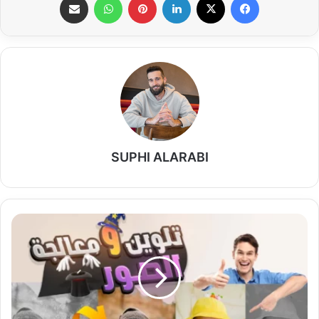
SUPHI ALARABI
تعرف
على
برنامج
تعديل
الصور
مجانا
وأهم