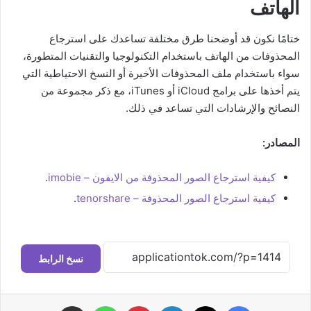
الهاتف
ختامًا نكون قد أوضحنا طرق مختلفة تساعدك على استرجاع
المحذوفات من الهاتف باستخدام التكنولوجيا والتقنيات المتطورة،
سواء باستخدام ملف المحذوفات الأخيرة أو النسخ الاحتياطية التي
يتم أخذها على برامج iCloud أو iTunes، مع ذكر مجموعة من
النصائح والإرشادات التي تساعد في ذلك.
المصادر:
كيفية استرجاع الصور المحذوفة من الايفون – imobie
.
كيفية استرجاع الصور المحذوفة – tenorshare
.
نسخ الرابط
فيسبوك
‫X
لينكدإن
بينتيريست
واتساب
مشاركة عبر البريد