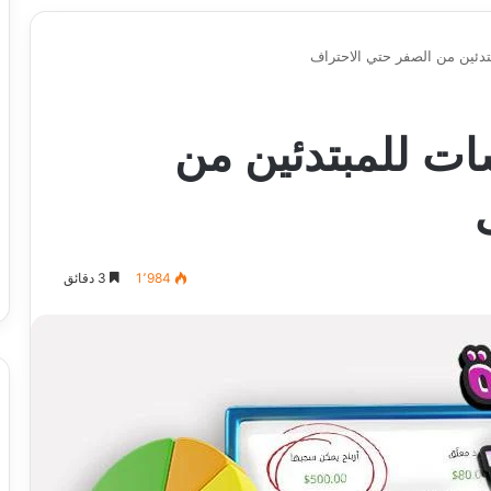
دئين من الصفر حتي الاحتراف
ت للمبتدئين من
1٬984
3 دقائق