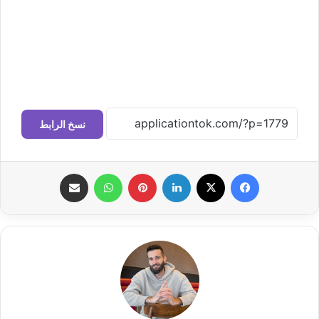
نسخ الرابط
فيسبوك
‫X
لينكدإن
بينتيريست
واتساب
مشاركة عبر البريد