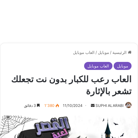
الرئيسية
/
موبايل
/
العاب موبايل
موبايل
العاب موبايل
العاب رعب للكبار بدون نت تجعلك
تشعر بالإثارة
أرسل
SUPHI ALARABI
11/10/2024
1٬380
3 دقائق
بريدا
إلكترونيا