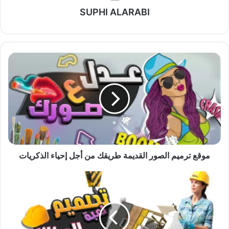
SUPHI ALARABI
موقع
ترميم
الصور
القديمة
طريقك
من
أجل
إحياء
الذكريات
موقع ترميم الصور القديمة طريقك من أجل إحياء الذكريات
لعبة
المهندس
الصغير
تجمع
بين