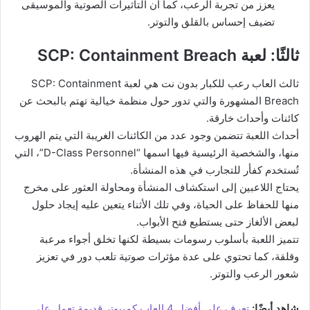
يعزز من تجربة الرعب، كما أن التأثيرات الصوتية والموسيقى
تضيف إحساس بالقلق والتوتر.
ثالثًا: لعبة SCP: Containment Breach
ثالث العاب رعب للكبار بدون نت هي لعبة SCP: Containment
Breach المشهورة والتي تدور حول منظمة خيالية تهتم بالبحث عن
كائنات وأحداث خارقة.
أحداث اللعبة تتضمن وجود عدد من الكائنات الغريبة التي يتم الهروب
منها، والشخصية الرئيسية فيها اسمها “D-Class Personnel”، التي
تُستخدم كفأر للتجارب في هذه المنشأة.
يحتاج اللاعبين إلى استكشاف المنشأة ومحاولة العثور على مخرج
منها للحفاظ على الحياة، وفي تلك الأثناء يتعين عليه إيجاد حلول
لبعض الألغاز حتى يستطيع فتح الأبواب.
تتميز اللعبة بأسلوب رسومات بسيطة لكنها تخلق أجواء مرعبة
وقلقة، كما تحتوي على عدة مؤثرات صوتية تلعب دور في تعزيز
شعور الرعب والتوتر.
شاهد أيضًا:
تعرف على أفضل 4 العاب كمبيوتر قديمة تعمل عل
ى