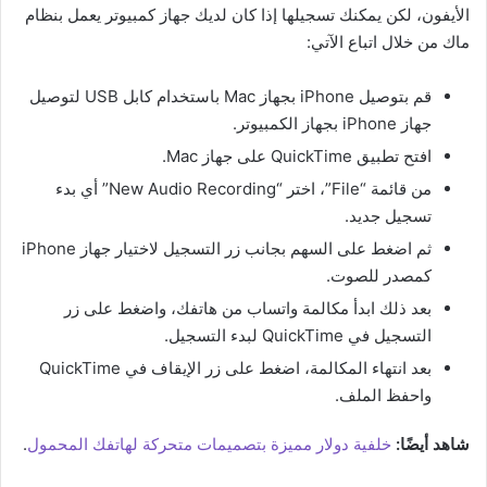
الأيفون، لكن يمكنك تسجيلها إذا كان لديك جهاز كمبيوتر يعمل بنظام
ماك من خلال اتباع الآتي:
قم بتوصيل iPhone بجهاز Mac باستخدام كابل USB لتوصيل
جهاز iPhone بجهاز الكمبيوتر.
افتح تطبيق QuickTime على جهاز Mac.
من قائمة “File”، اختر “New Audio Recording” أي بدء
تسجيل جديد.
ثم اضغط على السهم بجانب زر التسجيل لاختيار جهاز iPhone
كمصدر للصوت.
بعد ذلك ابدأ مكالمة واتساب من هاتفك، واضغط على زر
التسجيل في QuickTime لبدء التسجيل.
بعد انتهاء المكالمة، اضغط على زر الإيقاف في QuickTime
واحفظ الملف.
شاهد أيضًا:
خلفية دولار مميزة بتصميمات متحركة لهاتفك المحمول
.