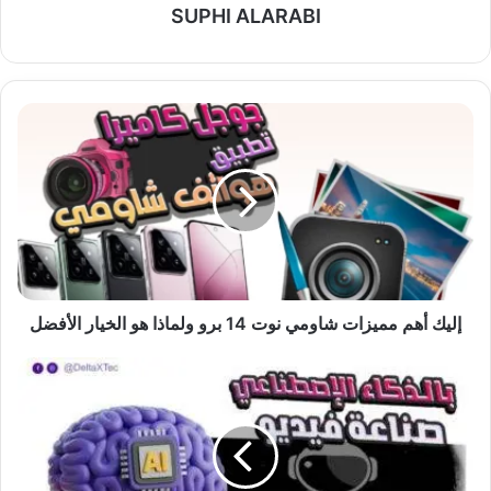
SUPHI ALARABI
إليك
أهم
مميزات
شاومي
نوت
14
برو
ولماذا
هو
الخيار
إليك أهم مميزات شاومي نوت 14 برو ولماذا هو الخيار الأفضل
الأفضل
أفضل
موقع
صناعة
فيديو
بالذكاء
الاصطناعي