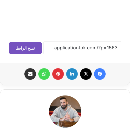
نسخ الرابط
فيسبوك
‫X
لينكدإن
بينتيريست
واتساب
مشاركة عبر البريد