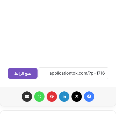
نسخ الرابط
فيسبوك
‫X
لينكدإن
بينتيريست
واتساب
مشاركة عبر البريد