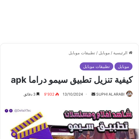
الرئيسية
/
موبايل
/
تطبيقات موبايل
موبايل
تطبيقات موبايل
كيفية تنزيل تطبيق سيمو دراما apk
أرسل
SUPHI ALARABI
13/10/2024
9٬932
3 دقائق
بريدا
إلكترونيا