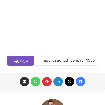
نسخ الرابط
فيسبوك
‫X
لينكدإن
بينتيريست
واتساب
مشاركة عبر البريد