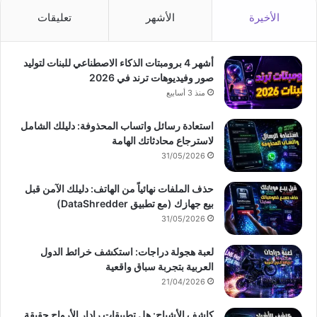
الأخيرة
الأشهر
تعليقات
أشهر 4 برومبتات الذكاء الاصطناعي للبنات لتوليد
صور وفيديوهات ترند في 2026
منذ 3 أسابيع
استعادة رسائل واتساب المحذوفة: دليلك الشامل
لاسترجاع محادثاتك الهامة
31/05/2026
حذف الملفات نهائياً من الهاتف: دليلك الآمن قبل
بيع جهازك (مع تطبيق DataShredder)
31/05/2026
لعبة هجولة دراجات: استكشف خرائط الدول
العربية بتجربة سباق واقعية
21/04/2026
كاشف الأشباح: هل تطبيقات رادار الأرواح حقيقة