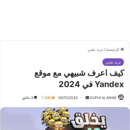
الرئيسية
/
ترند تقني
ترند تقني
كيف اعرف شبيهي مع موقع
Yandex في 2024
أرسل
SUPHI ALARABI
06/10/2024
1٬498
3 دقائق
بريدا
إلكترونيا