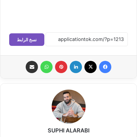
نسخ الرابط
فيسبوك
‫X
لينكدإن
بينتيريست
واتساب
مشاركة عبر البريد
SUPHI ALARABI