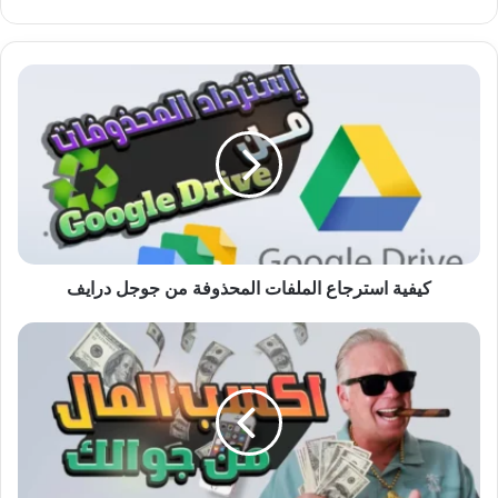
كيفية
استرجاع
الملفات
المحذوفة
من
جوجل
درايف
كيفية استرجاع الملفات المحذوفة من جوجل درايف
كيف
اكسب
المال
من
خلال
تطبيقات
الهواتف