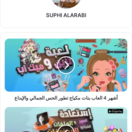
SUPHI ALARABI
أشهر
4
العاب
بنات
مكياج
تطور
الحس
الجمالي
والإبداع
أشهر 4 العاب بنات مكياج تطور الحس الجمالي والإبداع
سلة
المحذوفات
في
الايفون