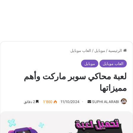
الرئيسية
/
موبايل
/
العاب موبايل
العاب موبايل
موبايل
لعبة محاكي سوبر ماركت وأهم
مميزاتها
أرسل
SUPHI ALARABI
11/10/2024
1٬860
2 دقائق
بريدا
إلكترونيا