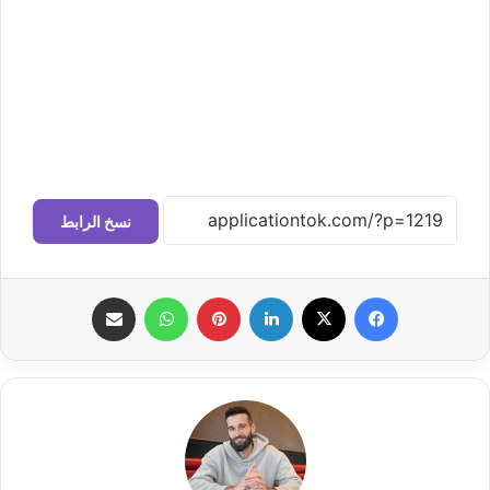
نسخ الرابط
فيسبوك
‫X
لينكدإن
بينتيريست
واتساب
مشاركة عبر البريد