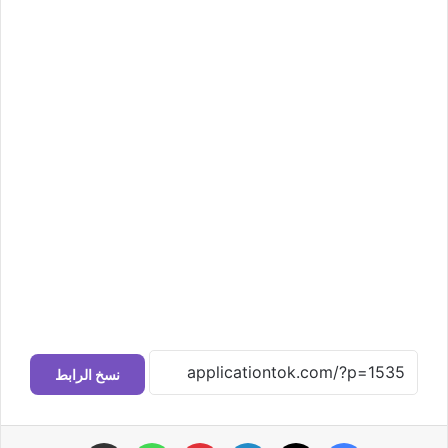
نسخ الرابط
فيسبوك
‫X
لينكدإن
بينتيريست
واتساب
مشاركة عبر البريد