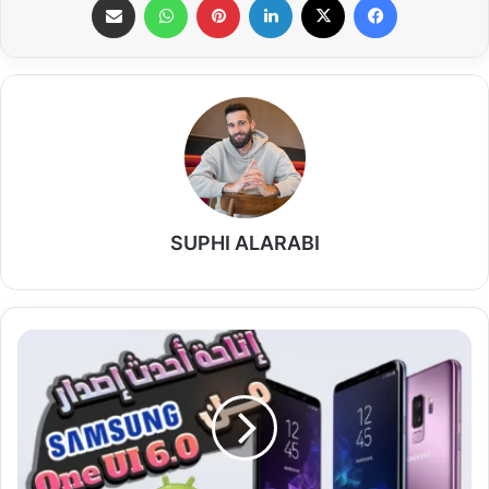
SUPHI ALARABI
أهم
الأجهزة
المدعومة
ومميزات
واجهة
سامسونج
one