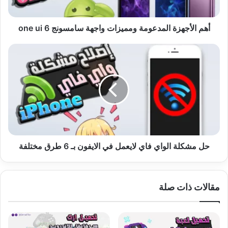
ui
6
أهم الأجهزة المدعومة ومميزات واجهة سامسونج one ui 6
حل
مشكلة
الواي
فاي
لايعمل
في
الايفون
بـ
6
طرق
حل مشكلة الواي فاي لايعمل في الايفون بـ 6 طرق مختلفة
مختلفة
مقالات ذات صلة