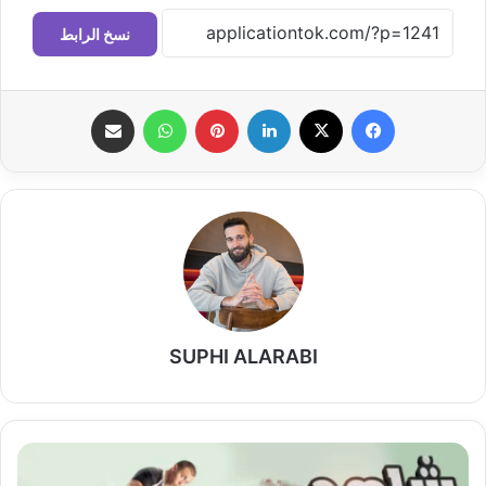
نسخ الرابط
فيسبوك
‫X
لينكدإن
بينتيريست
واتساب
مشاركة عبر البريد
SUPHI ALARABI
أفضل
تطبيق