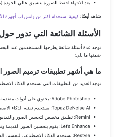
بعد الانتهاء احفظ الصورة بتنسيق عالي الجودة (مثل PNG أو TIFF) للحفاظ على التفاصيل قدر ا
شاهد أيضًا:
كيفية استخدام اكثر من واتس اب أجهزة الأن
الأسئلة الشائعة التي تدور حول
توجد عدة أسئلة شائعة يطرحها المستخدمين عند البحث
ضمنها ما يلي:
ما هي أشهر تطبيقات ترميم الصور ال
توجد العديد من التطبيقات التي تستخدم الذكاء الاصطن
Adobe Photoshop: يحتوي على أدوات متقدمة لتحسين الصور وترميمها باستخدام الذكاء الاصطناعي.
Topaz DeNoise AI: يستخدم تقنية الذكاء الاصطناعي لتقليل الضوضاء وتحسين الصور القديمة.
Remini: تطبيق مخصص لتحسين الصور والفيديوهات القديمة باستخدام الذكاء الاصطناعي.
Let’s Enhance: يقوم بتحسين الصور القديمة وتحويلها إلى صور عالية الجودة باستخدام الذكاء الاصطناعي.
Restyle: يستخدم الذكاء الاصطناعي لتحسين الصور القديمة وتحويلها إلى صور جديدة ومحدثة.